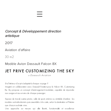
Concept & Développement direction
artistique
2017
Aviation d'affaire
30 m2
Modèle Avion Dassault Falcon 8X
JET PRIVE CUSTOMIZING THE SKY
x Dassault Aviation
Et si l’intérieur d’un jet s’adaptait à chaque voyage ?
Imaginé en collaboration avec Dassault Aviation pour le Falcon 8X, Customizing
the Sky propose un concept d’aménagement modulaire, capable de répondre
aux usages et aux envies de chaque passager.
Espace de travail, cuisine privée, salle de sport, cinéma ou véritable chambre : les
modules sont sélectionnés puis assemblés à la carte, selon la destination et l’histoire
que chacun souhaite vivre.
Une approche sur mesure qui allie liberté, fonctionnalité et excellence