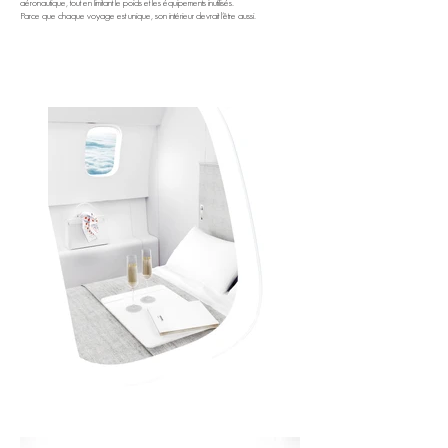
aéronautique, tout en limitant le poids et les équipements inutilisés.
Parce que chaque voyage est unique, son intérieur devrait l’être aussi.