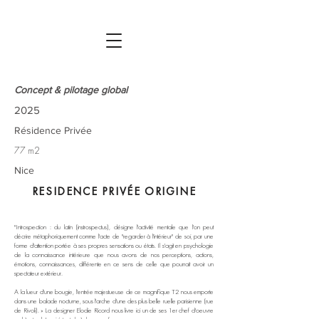
Concept & pilotage global
2025
Résidence Privée
77 m2
Nice
RESIDENCE PRIVÉE ORIGINE
"Introspection : du latin (instrospectus), désigne l'activité mentale que l'on peut
décrire métaphoriquement comme l'acte de "regarder à l'intérieur" de soi, par une
forme d'attention portée à ses propres sensations ou états. Il s'agit en psychologie
de la connaissance intérieure que nous avons de nos perceptions, actions,
émotions, connaissances, différente en ce sens de celle que pourrait avoir un
spectateur extérieur.
A la lueur d'une bougie, l'entrée majestueuse de ce magnifique T2 nous emporte
dans une balade nocturne, sous l'arche d'une des plus belle ruelle parisienne (rue
de Rivoli). » La designer Elodie Ricord nous livre ici un de ses 1er chef d'oeuvre