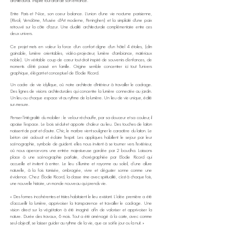
architectural. Inspiré tout droit de son enfance.
Entre Paris et Nice, son coeur balance. L'union d'une vie nocturne parisienne,
(Rivoli, Vendôme, Musée d'Art moderne, Peninghen) et la simplicité d'une paix
retrouvé sur la côte d'azur. Une dualité architecturale complémentaire entre ces
deux univers.
Ce projet mets en valeur la force d'un confort digne d'un hôtel 4 étoiles, (clim
gainable, lumière orientables, vidéo-projecteur, lumière d'ambiance, matériaux
noble). Un véritable coup de cœur tout droit inspiré de souvenirs d’enfances, de
moments d’été passé en famille. Origine semble concentrer ici tout l'univers
graphique, élégant et conceptuel de Elodie Ricord.
Un cadre de vie idyllique, où notre architecte d'intérieur à travailler le cadrage.
Des lignes de visions architecturales qui concentre la lumière connectée au jardin.
Un lieu ou chaque espace vit au rythme de la lumière. Un lieu de vie unique, édité
sur-mesure.
Penser l’intégralité du mobilier : le velour réchauffe, par sa douceur et sa couleur, il
apaise l’espace. Le bois séduit et apporte chaleur au lieu. Des touches de laiton
naissent de part et d’autre. Chic, le marbre vient souligner le caractère du laiton. Le
béton ciré adoucit et éclaire l'esprit. Les appliques habillent le sejour par leur
scénographie, symbole de guident. elles nous invitent à se tourner vers l'extérieur,
où nous apercevons une entrée majestueuse gardée par 2 boudha. Laissons
place à une scénographie parfaite, chorégraphiée par Elodie Ricord qui
accueille et invitent à entrer. Le lieu s’illumine et rayonne au soleil, d’une allure
naturelle, à la fois tamisée, ombragée, vivre et déguster sonne comme une
évidence. Chez Élodie Ricord, la classe rime avec spiritualité, c’est à chaque fois,
une nouvelle histoire, un monde nouveau qui prends vie.
« Des formes incohérentes et tristes habitaient le lieu existant. L’idée première a été
d’accueillir la lumière, apprivoiser la transparence et travailler le cadrage. Une
vision direct sur la végétation à été imaginé afin de valoriser et apprivoiser la
nature. Durée des travaux, 6 mois. Tout a été aménagé à la carte, avec comme
seul objectif, se laisser guider au rythme de la vie, que ce soit le jour ou la nuit. »