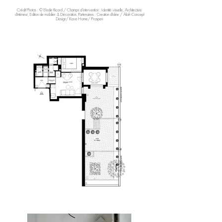
Crédit Photos : © Elodie Ricord / Champs d’intervention : Identité visuelle, Architecture
d'intérieur, Edition de mobilier & Décoration. Partenaires : Creation d'idée / Aliah Concept
Design/ Kave Home/ Prosperi