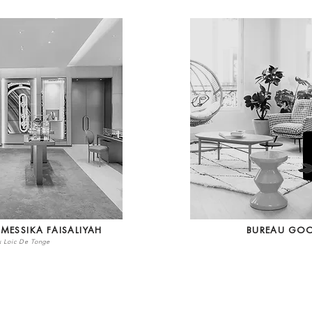
 MESSIKA FAISALIYAH
BUREAU GO
x Loic De Tonge