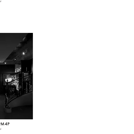
ré
PM4P
ré