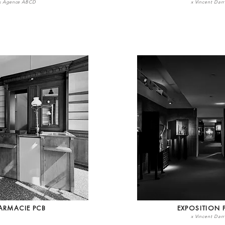
x Agence ABCD
x Vincent Dar
ARMACIE PCB
EXPOSITION 
x Vincent Dar